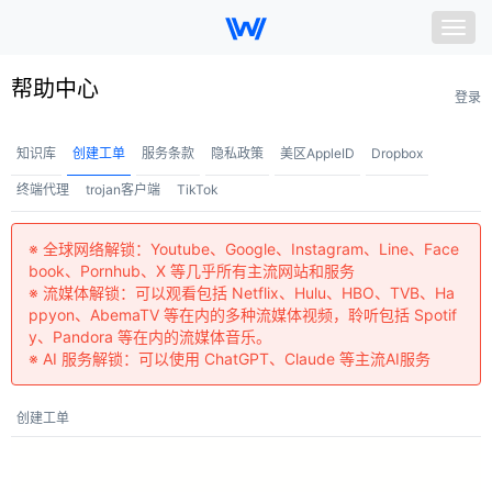
Togg
navig
我的节点
帮助中心
登录
套餐购买
知识库
创建工单
服务条款
隐私政策
美区AppleID
Dropbox
账号信息
终端代理
trojan客户端
TikTok
客户端下载
※ 全球网络解锁：Youtube、Google、Instagram、Line、Face
book、Pornhub、X 等几乎所有主流网站和服务
帮助中心
※ 流媒体解锁：可以观看包括 Netflix、Hulu、HBO、TVB、Ha
ppyon、AbemaTV 等在内的多种流媒体视频，聆听包括 Spotif
＋ 联系我们
y、Pandora 等在内的流媒体音乐。
※ AI 服务解锁：可以使用 ChatGPT、Claude 等主流AI服务
创建工单